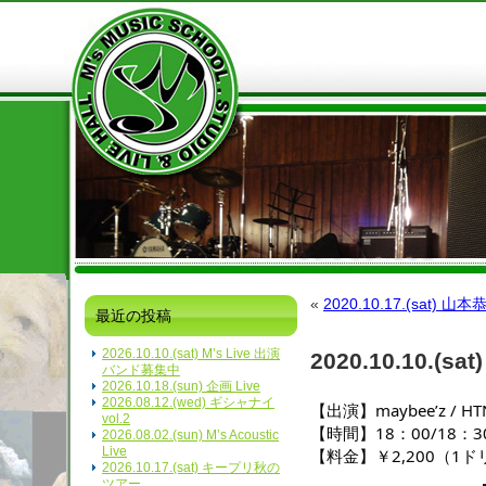
«
2020.10.17.(sat
最近の投稿
2026.10.10.(sat) M’s Live 出演
2020.10.10.(sat)
バンド募集中
2026.10.18.(sun) 企画 Live
2026.08.12.(wed) ギシャナイ
【出演】maybee’z / HT
vol.2
【時間】18：00/18：
2026.08.02.(sun) M’s Acoustic
Live
【料金】￥2,200（1
2026.10.17.(sat) キープリ秋の
ツアー