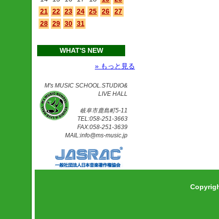
21
22
23
24
25
26
27
28
29
30
31
WHAT'S NEW
» もっと見る
M's MUSIC SCHOOL.STUDIO&
LIVE HALL
岐阜市鹿島町5-11
TEL:058-251-3663
FAX:058-251-3639
MAIL:info@ms-music.jp
Copyrig