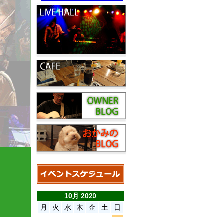
10月 2020
月
火
水
木
金
土
日