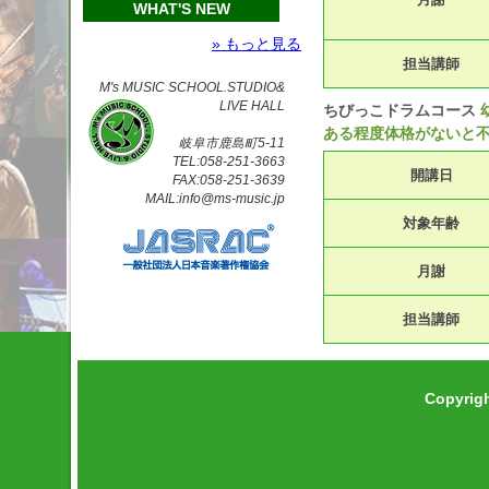
WHAT'S NEW
» もっと見る
担当講師
M's MUSIC SCHOOL.STUDIO&
LIVE HALL
ちびっこドラムコース
ある程度体格がないと不
岐阜市鹿島町5-11
TEL:058-251-3663
開講日
FAX:058-251-3639
MAIL:info@ms-music.jp
対象年齢
月謝
担当講師
Copyrig