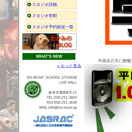
スタジオ詳細
スタジオ学割
スタジオ予約状況一覧
WHAT'S NEW
中高生の方に朗報
» もっと見る
M's MUSIC SCHOOL.STUDIO&
LIVE HALL
岐阜市鹿島町5-11
TEL:058-251-3663
FAX:058-251-3639
MAIL:info@ms-music.jp