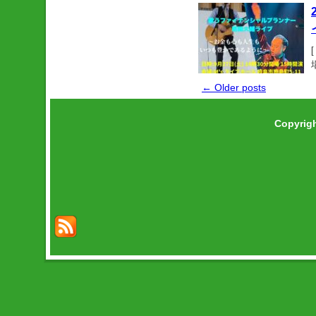
←
Older posts
Copyrig