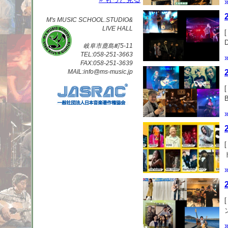
M's MUSIC SCHOOL.STUDIO&
LIVE HALL
岐阜市鹿島町5-11
TEL:058-251-3663
FAX:058-251-3639
MAIL:info@ms-music.jp
h
￥