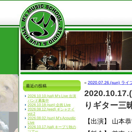
«
2020.07.26.(sun)
最近の投稿
2020.10.
2026.10.10.(sat) M’s Live 出演
バンド募集中
りギター三昧 
2026.10.18.(sun) 企画 Live
2026.08.12.(wed) ギシャナイ
vol.2
2026.08.02.(sun) M’s Acoustic
【出演】 山本恭
Live
2026.10.17.(sat) キープリ秋の
ツアー