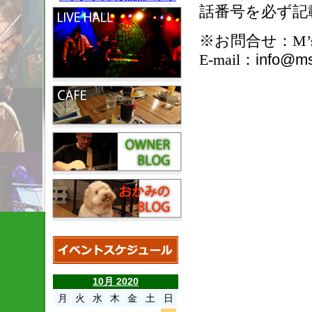
話番号を必ず記
※お問合せ：
M’
E-mail
：
info@ms
10月 2020
月
火
水
木
金
土
日