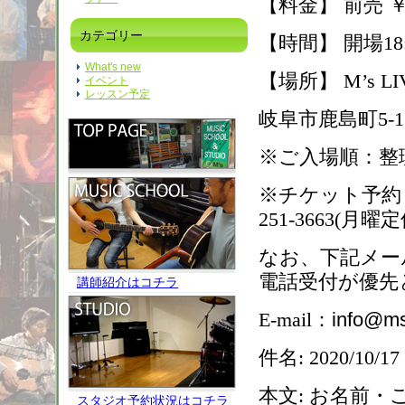
【料金】 前売 
カテゴリー
【時間】 開場
18
What's new
【場所】
M’s LI
イベント
レッスン予定
岐阜市鹿島町
5-1
※ご入場順：
※チケット予約
251-3663(
月曜定
なお、下記メー
電話受付が優先
講師紹介はコチラ
E-mail
：
info@ms
件名
: 2020/10/17
本文
:
お名前・こ
スタジオ予約状況はコチラ