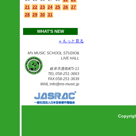
21
22
23
24
25
26
27
28
29
30
31
WHAT'S NEW
» もっと見る
M's MUSIC SCHOOL.STUDIO&
LIVE HALL
岐阜市鹿島町5-11
TEL:058-251-3663
FAX:058-251-3639
MAIL:info@ms-music.jp
Copyrig