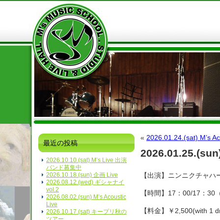
«
2026.01.24.(sat) M’s Ac
最近の投稿
2026.01.25.(sun
2026.10.10.(sat) M’s Live 出演
バンド募集中
2026.10.18.(sun) 企画 Live
【出演】ニンニクチャハーンズ
2026.08.12.(wed) ギシャナイ
vol.2
【時間】17：00/17：3
2026.08.02.(sun) M’s Acoustic
Live
【料金】￥2,500(with 1 dr
2026.10.17.(sat) キープリ秋の
ツアー