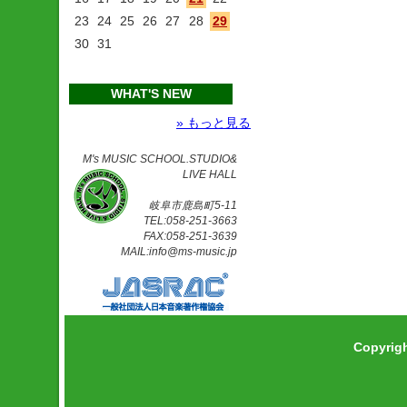
23
24
25
26
27
28
29
30
31
WHAT'S NEW
» もっと見る
M's MUSIC SCHOOL.STUDIO&
LIVE HALL
岐阜市鹿島町5-11
TEL:058-251-3663
FAX:058-251-3639
MAIL:info@ms-music.jp
Copyrig