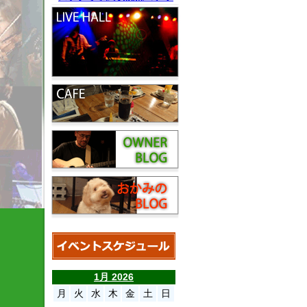
1月 2026
月
火
水
木
金
土
日