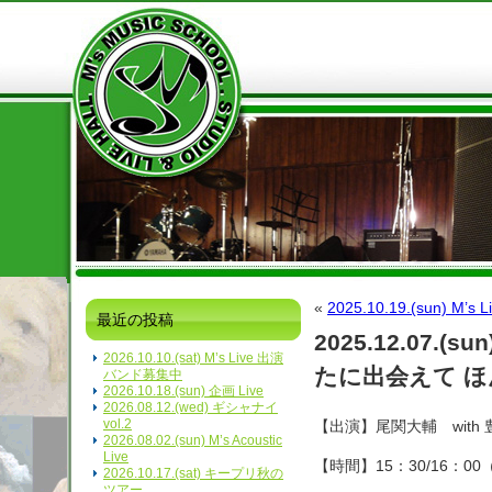
«
2025.10.19.(sun) M’s L
最近の投稿
2025.12.07
2026.10.10.(sat) M’s Live 出演
たに出会えて 
バンド募集中
2026.10.18.(sun) 企画 Live
2026.08.12.(wed) ギシャナイ
vol.2
【出演】尾関大輔 with 豊嶋
2026.08.02.(sun) M’s Acoustic
Live
【時間】15：30/16：0
2026.10.17.(sat) キープリ秋の
ツアー