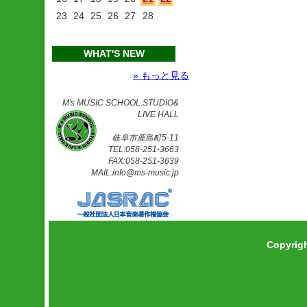
23
24
25
26
27
28
WHAT'S NEW
» もっと見る
M's MUSIC SCHOOL.STUDIO&
LIVE HALL
岐阜市鹿島町5-11
TEL:058-251-3663
FAX:058-251-3639
MAIL:info@ms-music.jp
Copyrig