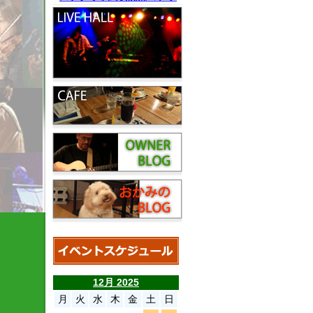
12月 2025
月
火
水
木
金
土
日