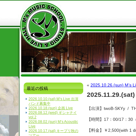
«
2025.10.26.(sun) M’s L
最近の投稿
2025.11.29.(sat)
2026.10.10.(sat) M’s Live 出演
バンド募集中
2026.10.18.(sun) 企画 Live
【出演】twoB-SKYy / T
2026.08.12.(wed) ギシャナイ
vol.2
【時間】17：00/17：3
2026.08.02.(sun) M’s Acoustic
Live
【料金】￥2,500(with 1 dr
2026.10.17.(sat) キープリ秋の
ツアー