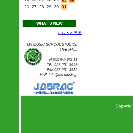
26
27
28
29
30
31
WHAT'S NEW
» もっと見る
M's MUSIC SCHOOL.STUDIO&
LIVE HALL
岐阜市鹿島町5-11
TEL:058-251-3663
FAX:058-251-3639
MAIL:info@ms-music.jp
Copyrig