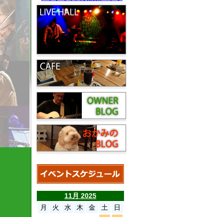
11月 2025
月
火
水
木
金
土
日