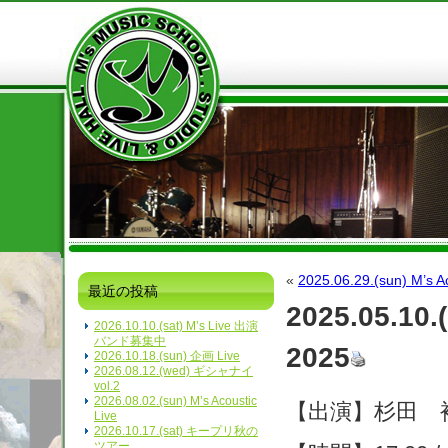
«
2025.06.29.(sun) M’s Ac
最近の投稿
2025.05.10
2026.10.10.(sat) M’s Live 出演
バンド募集中
2025
2026.10.18.(sun) 企画 Live
2026.08.12.(wed) ギシャナイ
vol.2
2026.08.02.(sun) M’s Acoustic
【出演】杉田 裕(
Live
2026.10.17.(sat) キープリ秋の
ツアー