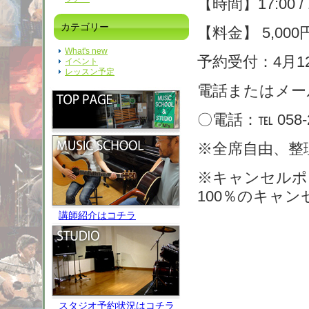
【時間】17:00
カテゴリー
【料金】 5,00
What's new
予約受付：4月12
イベント
レッスン予定
電話またはメー
〇電話：℡ 058-2
※全席自由、整
※キャンセルポリ
100％のキャ
講師紹介はコチラ
スタジオ予約状況はコチラ