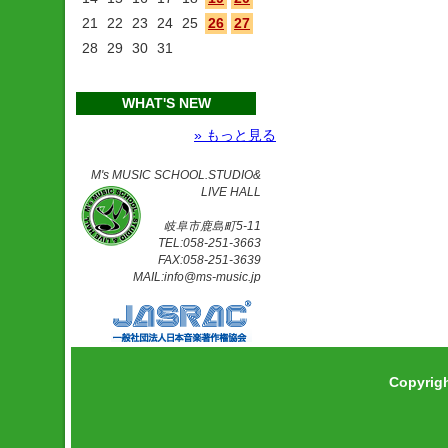
21
22
23
24
25
26
27
28
29
30
31
WHAT'S NEW
» もっと見る
M's MUSIC SCHOOL.STUDIO&
LIVE HALL
岐阜市鹿島町5-11
TEL:058-251-3663
FAX:058-251-3639
MAIL:info@ms-music.jp
Copyrig