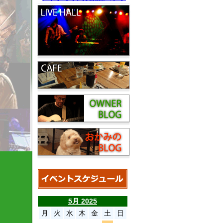
5月 2025
月
火
水
木
金
土
日