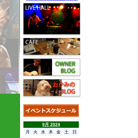
9月 2024
月
火
水
木
金
土
日