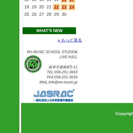
18
19
20
21
22
23
24
25
26
27
28
29
30
WHAT'S NEW
» もっと見る
M's MUSIC SCHOOL.STUDIO&
LIVE HALL
岐阜市鹿島町5-11
TEL:058-251-3663
FAX:058-251-3639
MAIL:info@ms-music.jp
Copyrig