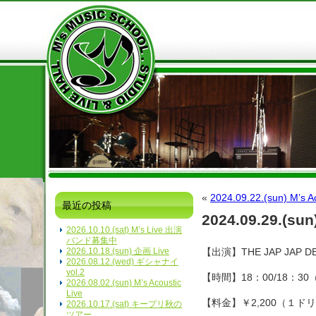
«
2024.09.22.(sun) M’s Ac
最近の投稿
2024.09.29.(sun
2026.10.10.(sat) M’s Live 出演
バンド募集中
2026.10.18.(sun) 企画 Live
【出演】THE JAP JAP 
2026.08.12.(wed) ギシャナイ
vol.2
【時間】18：00/18：3
2026.08.02.(sun) M’s Acoustic
Live
【料金】￥2,200（１ド
2026.10.17.(sat) キープリ秋の
ツアー