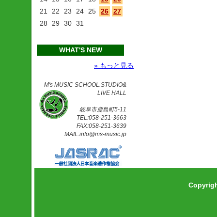
21
22
23
24
25
26
27
28
29
30
31
WHAT'S NEW
» もっと見る
M's MUSIC SCHOOL.STUDIO&
LIVE HALL
岐阜市鹿島町5-11
TEL:058-251-3663
FAX:058-251-3639
MAIL:info@ms-music.jp
Copyrig