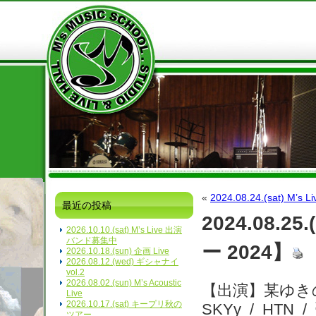
«
2024.08.24.(sat) M’s Li
最近の投稿
2024.08.
2026.10.10.(sat) M’s Live 出演
バンド募集中
ー 2024】
2026.10.18.(sun) 企画 Live
2026.08.12.(wed) ギシャナイ
vol.2
2026.08.02.(sun) M’s Acoustic
【出演】某ゆきの / 
Live
2026.10.17.(sat) キープリ秋の
SKYy / HTN
ツアー