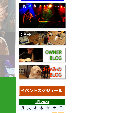
8月 2024
月
火
水
木
金
土
日