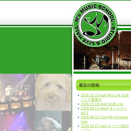
最近の投稿
2026.10.10.(sat) M’s Live 出演
バンド募集中
2026.10.18.(sun) 企画 Live
2026.08.12.(wed) ギシャナイ
vol.2
2026.08.02.(sun) M’s Acoustic
Live
2026.10.17.(sat) キープリ秋の
ツアー