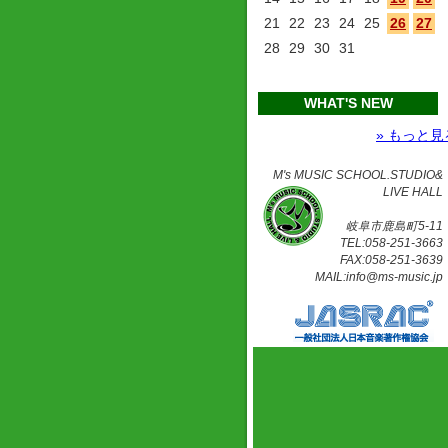
21
22
23
24
25
26
27
28
29
30
31
WHAT'S NEW
» もっと見
M's MUSIC SCHOOL.STUDIO&
LIVE HALL
岐阜市鹿島町5-11
TEL:058-251-3663
FAX:058-251-3639
MAIL:info@ms-music.jp