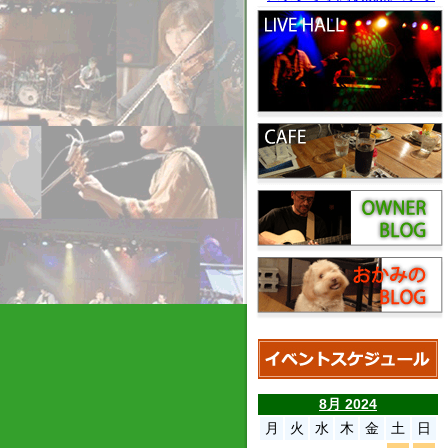
8月 2024
月
火
水
木
金
土
日