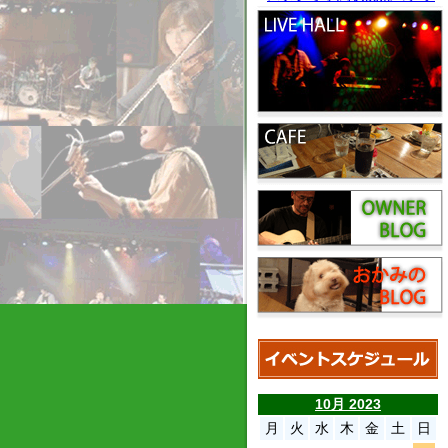
10月 2023
月
火
水
木
金
土
日