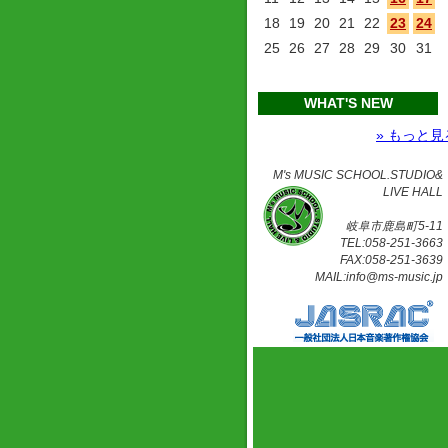
18
19
20
21
22
23
24
25
26
27
28
29
30
31
WHAT'S NEW
» もっと見
M's MUSIC SCHOOL.STUDIO&
LIVE HALL
岐阜市鹿島町5-11
TEL:058-251-3663
FAX:058-251-3639
MAIL:info@ms-music.jp