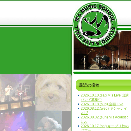
最近の投稿
2026.10.10.(sat) M’s Live 出演
バンド募集中
2026.10.18.(sun) 企画 Live
2026.08.12.(wed) ギシャナイ
vol.2
2026.08.02.(sun) M’s Acoustic
Live
2026.10.17.(sat) キープリ秋の
ツアー