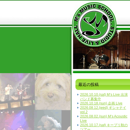
最近の投稿
2026.10.10.(sat) M’s Live 出演
バンド募集中
2026.10.18.(sun) 企画 Live
2026.08.12.(wed) ギシャナイ
vol.2
2026.08.02.(sun) M’s Acoustic
Live
2026.10.17.(sat) キープリ秋の
ツアー