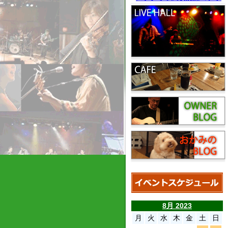
8月 2023
月
火
水
木
金
土
日