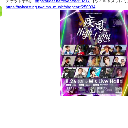
チケット予約】
https://tiget.net/events/260217
【ツイキャスプレミ
https://twitcasting.tv/c:ms_music/shopcart/250034