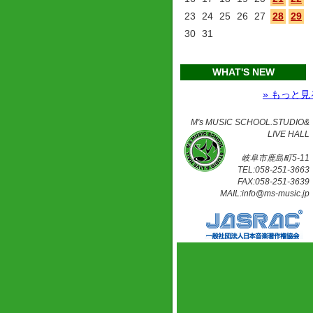
23
24
25
26
27
28
29
30
31
WHAT'S NEW
» もっと見
M's MUSIC SCHOOL.STUDIO&
LIVE HALL
岐阜市鹿島町5-11
TEL:058-251-3663
FAX:058-251-3639
MAIL:info@ms-music.jp