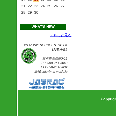
21
22
23
24
25
26
27
28
29
30
WHAT'S NEW
» もっと見る
M's MUSIC SCHOOL.STUDIO&
LIVE HALL
岐阜市鹿島町5-11
TEL:058-251-3663
FAX:058-251-3639
MAIL:info@ms-music.jp
Copyrig