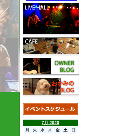
7月 2020
月
火
水
木
金
土
日