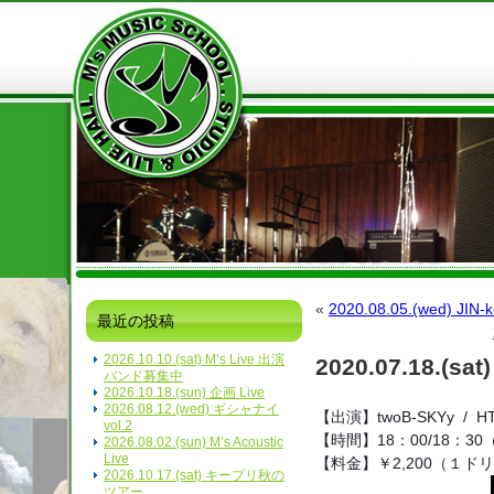
«
2020.08.05.(wed)
最近の投稿
2026.10.10.(sat) M’s Live 出演
2020.07.18.(sat
バンド募集中
2026.10.18.(sun) 企画 Live
2026.08.12.(wed) ギシャナイ
【出演】twoB-SKYy  /  HTN
vol.2
【時間】18：00/18：3
2026.08.02.(sun) M’s Acoustic
Live
【料金】￥2,200（１ド
2026.10.17.(sat) キープリ秋の
ツアー