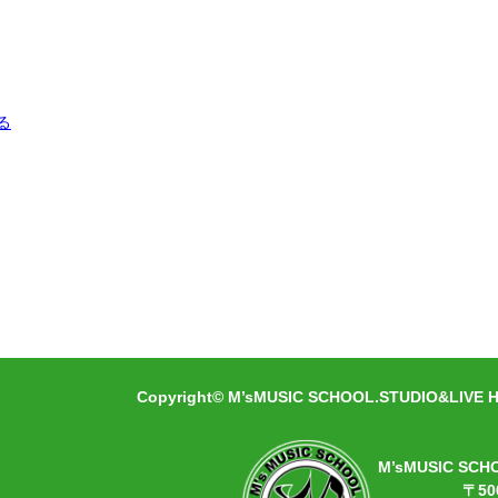
る
Copyright© M’sMUSIC SCHOOL.STUDIO&LIVE HA
M’sMUSIC SCH
〒50