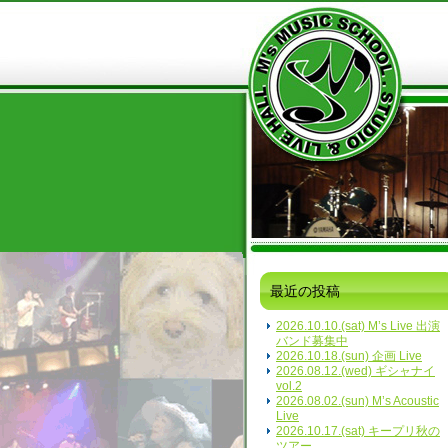
最近の投稿
2026.10.10.(sat) M’s Live 出演
バンド募集中
2026.10.18.(sun) 企画 Live
2026.08.12.(wed) ギシャナイ
vol.2
2026.08.02.(sun) M’s Acoustic
Live
2026.10.17.(sat) キープリ秋の
ツアー