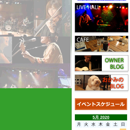
5月 2020
月
火
水
木
金
土
日