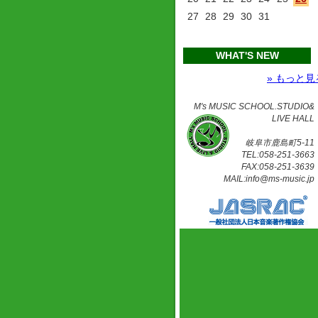
27
28
29
30
31
WHAT'S NEW
» もっと見
M's MUSIC SCHOOL.STUDIO&
LIVE HALL
岐阜市鹿島町5-11
TEL:058-251-3663
FAX:058-251-3639
MAIL:info@ms-music.jp