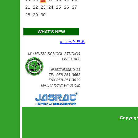
21
22
23
24
25
26
27
28
29
30
WHAT'S NEW
» もっと見る
M's MUSIC SCHOOL.STUDIO&
LIVE HALL
岐阜市鹿島町5-11
TEL:058-251-3663
FAX:058-251-3639
MAIL:info@ms-music.jp
Copyrig