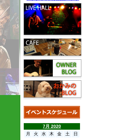
7月 2020
月
火
水
木
金
土
日