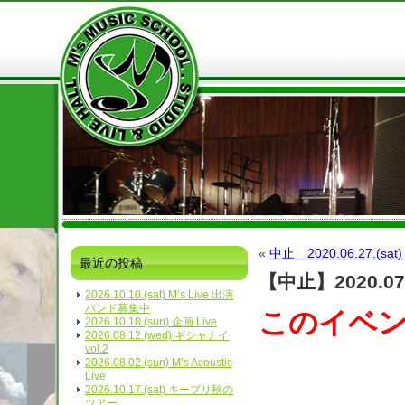
«
中止 2020.06.27.(sat
最近の投稿
【中止】2020.07.
2026.10.10.(sat) M’s Live 出演
バンド募集中
このイベ
2026.10.18.(sun) 企画 Live
2026.08.12.(wed) ギシャナイ
vol.2
2026.08.02.(sun) M’s Acoustic
Live
2026.10.17.(sat) キープリ秋の
ツアー