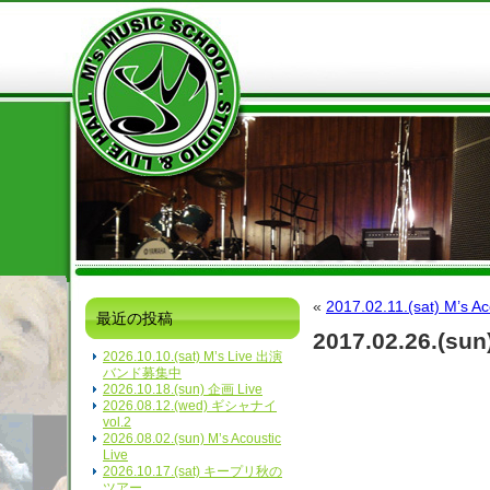
«
2017.02.11.(sat) M’s Ac
最近の投稿
2017.02.26.(su
2026.10.10.(sat) M’s Live 出演
バンド募集中
2026.10.18.(sun) 企画 Live
2026.08.12.(wed) ギシャナイ
vol.2
2026.08.02.(sun) M’s Acoustic
Live
2026.10.17.(sat) キープリ秋の
ツアー