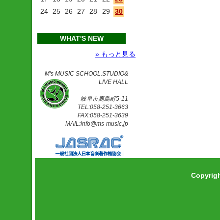
24
25
26
27
28
29
30
WHAT'S NEW
» もっと見る
M's MUSIC SCHOOL.STUDIO&
LIVE HALL
岐阜市鹿島町5-11
TEL:058-251-3663
FAX:058-251-3639
MAIL:info@ms-music.jp
Copyrig