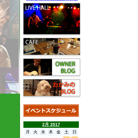
2月 2017
月
火
水
木
金
土
日