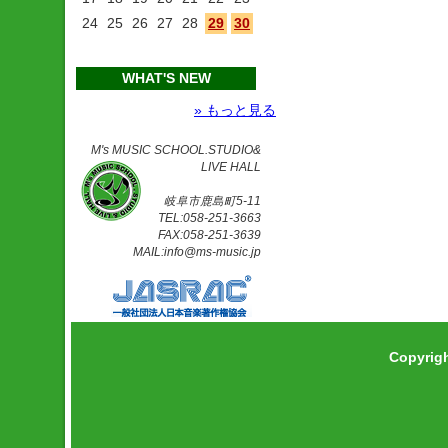
24
25
26
27
28
29
30
WHAT'S NEW
» もっと見る
M's MUSIC SCHOOL.STUDIO&
LIVE HALL
岐阜市鹿島町5-11
TEL:058-251-3663
FAX:058-251-3639
MAIL:info@ms-music.jp
Copyrig