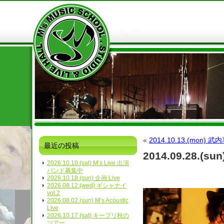
«
2014.10.13.(mon
最近の投稿
2014.09.28.(sun
2026.10.10.(sat) M’s Live 出演
バンド募集中
2026.10.18.(sun) 企画 Live
2026.08.12.(wed) ギシャナイ
vol.2
2026.08.02.(sun) M’s Acoustic
Live
2026.10.17.(sat) キープリ秋の
ツアー