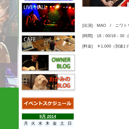
[出演] MAO / ニワ
[時間] 18：00/18：3
[料金] ￥1,000（別途
9月 2014
月
火
水
木
金
土
日