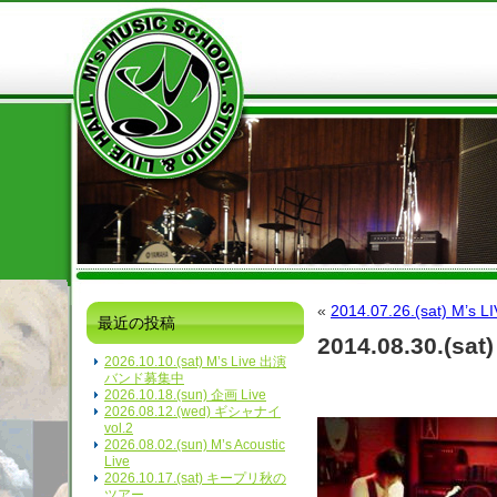
«
2014.07.26.(sat) M’s L
最近の投稿
2014.08.30.(sat)
2026.10.10.(sat) M’s Live 出演
バンド募集中
2026.10.18.(sun) 企画 Live
2026.08.12.(wed) ギシャナイ
vol.2
2026.08.02.(sun) M’s Acoustic
Live
2026.10.17.(sat) キープリ秋の
ツアー