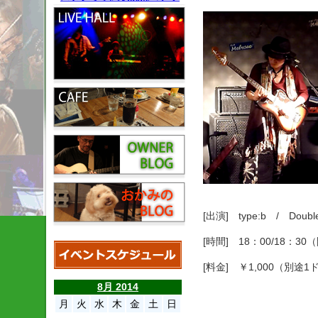
[出演] type:b / Dou
[時間] 18：00/18：3
[料金] ￥1,000（別途
8月 2014
月
火
水
木
金
土
日