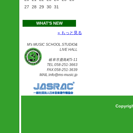
27
28
29
30
31
WHAT'S NEW
» もっと見る
M's MUSIC SCHOOL.STUDIO&
LIVE HALL
岐阜市鹿島町5-11
TEL:058-251-3663
FAX:058-251-3639
MAIL:info@ms-music.jp
Copyrig