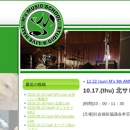
«
12.22.(sun) M’s 9th 
最近の投稿
10.17.(thu) 
2026.10.10.(sat) M’s Live 出演
バンド募集中
2026.10.18.(sun) 企画 Live
[時間]10：00－11：30
2026.08.12.(wed) ギシャナイ
vol.2
[主催]社会福祉協議会本
2026.08.02.(sun) M’s Acoustic
Live
2026.10.17.(sat) キープリ秋の
ツアー