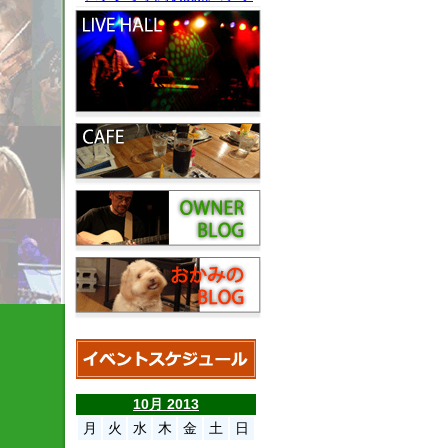
10月 2013
月
火
水
木
金
土
日