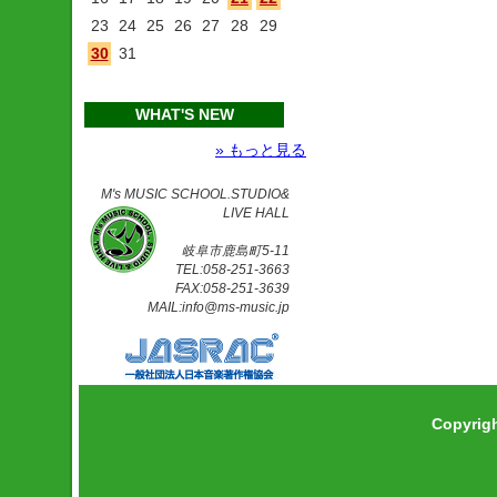
23
24
25
26
27
28
29
30
31
WHAT'S NEW
» もっと見る
M's MUSIC SCHOOL.STUDIO&
LIVE HALL
岐阜市鹿島町5-11
TEL:058-251-3663
FAX:058-251-3639
MAIL:info@ms-music.jp
Copyrig