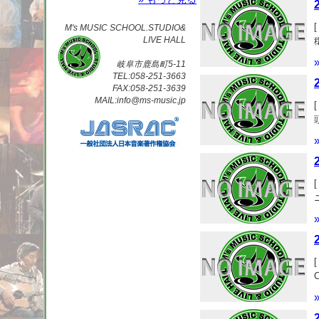
M's MUSIC SCHOOL.STUDIO&
LIVE HALL
岐阜市鹿島町5-11
TEL:058-251-3663
FAX:058-251-3639
MAIL:info@ms-music.jp
[