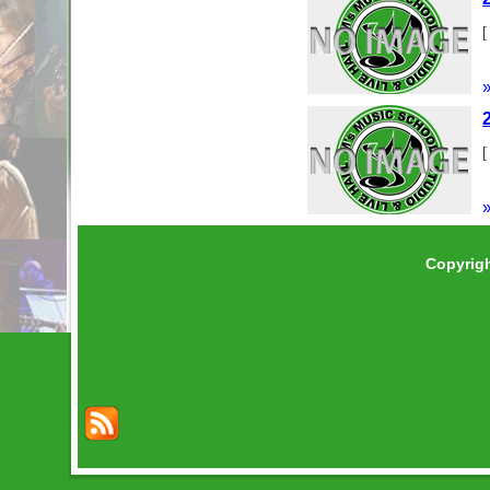
[
[
Copyrig