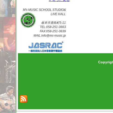
M's MUSIC SCHOOL.STUDIO&
LIVE HALL
岐阜市鹿島町5-11
TEL:058-251-3663
FAX:058-251-3639
MAIL:info@ms-music.jp
Copyrig