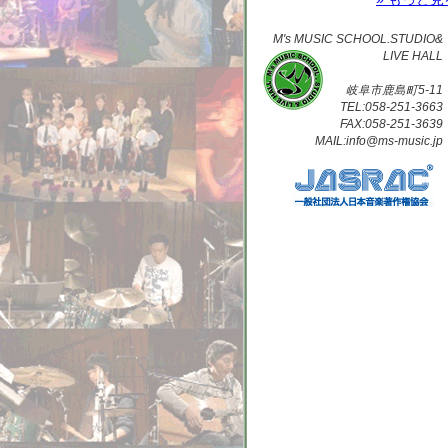
M's MUSIC SCHOOL.STUDIO&
LIVE HALL
岐阜市鹿島町5-11
TEL:058-251-3663
FAX:058-251-3639
MAIL:info@ms-music.jp