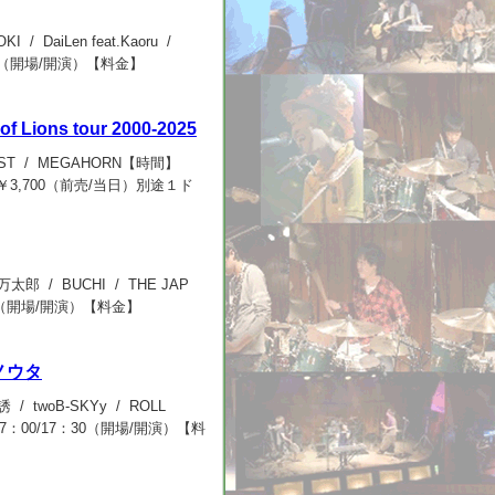
OKI / DaiLen feat.Kaoru /
：30（開場/開演）【料金】
of Lions tour 2000-2025
FUNKIST / MEGAHORN【時間】
/￥3,700（前売/当日）別途１ド
00よりe+サイトにて一般販売開始
石川橋万太郎 / BUCHI / THE JAP
：00（開場/開演）【料金】
ルノウタ
伸誘 / twoB-SKYy / ROLL
17：00/17：30（開場/開演）【料