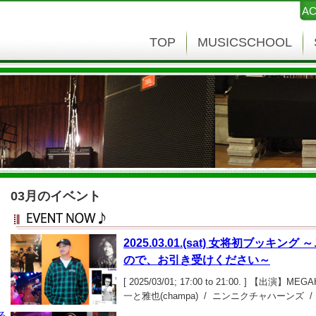
AC
TOP
MUSICSCHOOL
03月のイベント
2025.03.01.(sat) 女将初ブッキ
ので、お引き受けください～
[ 2025/03/01; 17:00 to 21:00. ] 【出演
一と雅也(champa) / ニンニクチャハーンズ / L
30（開場/開演）【料金】￥2,200（１ドリン
る