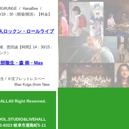
DERGRUNGE / HanaBee /
：00/18：30（開場/開演）【料金】
田誠 2人ロックン・ロールライブ
出演】尾関大輔、恩田誠【時間】14：30/15：
リンク）
 【服部龍生・森 崇・Mas
演】 服部龍生 / ６弦フレットレスベー
s Koga (from New
17:30/18:00（開場/開演）
LLAll Right Reserved.
OOL.STUDIO&LIVEHALL
0-8323 岐阜市鹿島町5-11