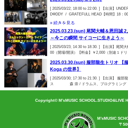
[ 2025/03/22; 18:00 to 22:00. ] 【出演】UN
DΦDDY / GRATEFULL HEAD【時間】18
￥2,000（１ドリンク込）
» 続きを見る
2025.03.23.(sun) 尾関大輔＆恩
～今この瞬間 サイコーに生きよう～
[ 2025/03/23; 14:30 to 18:30. ] 【
00（開場/開演）【料金】￥2,000（別途１ド
» 続きを見る
2025.03.30.(sun) 服部龍生トリオ
Koga の世界】
[ 2025/03/30; 17:30 to 21:30. ] 【出
ス 森 崇 / ドラムス、プログラミング Ma
York) / ソプラノサックス、フルート他 【時間】 
» 続きを見る
【料金】4,500円(ドリンク別)
Copyright© M’sMUSIC SCHOOL.STUDIO&LIVE HA
M’sMUSIC SCH
〒50