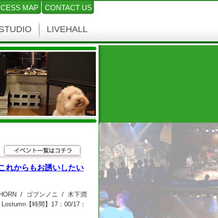
CESS MAP
CONTACT US
STUDIO
LIVEHALL
ング ～これからもお誘いしたい
】MEGAHORN / ゴブンノニ / 木下潤
ostumn【時間】17：00/17：
ク込）