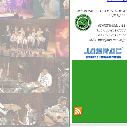
M's MUSIC SCHOOL.STUDIO&
LIVE HALL
岐阜市鹿島町5-11
TEL:058-251-3663
FAX:058-251-3639
MAIL:info@ms-music.jp