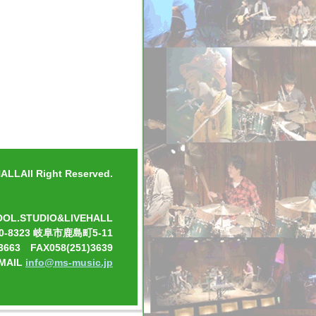
3 予約受付順に整理（受付）番号をお伝えし
 ※3月6日（水）以降のキャンセ
ご注意ください
LLAll Right Reserved.
OOL.STUDIO&LIVEHALL
0-8323 岐阜市鹿島町5-11
3663 FAX058(251)3639
-MAIL
info@ms-music.jp