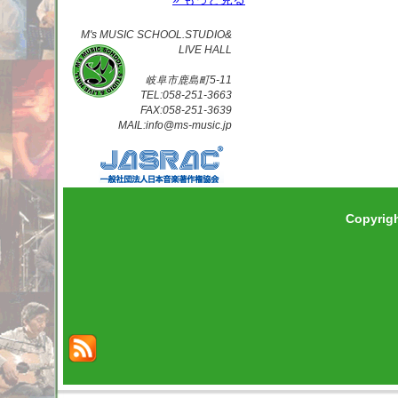
M's MUSIC SCHOOL.STUDIO&
LIVE HALL
岐阜市鹿島町5-11
TEL:058-251-3663
FAX:058-251-3639
MAIL:info@ms-music.jp
Copyrig