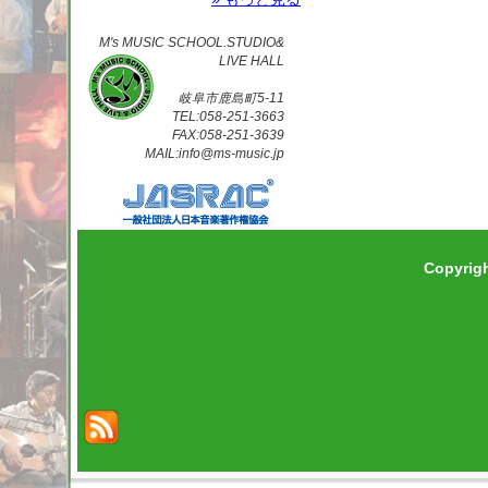
M's MUSIC SCHOOL.STUDIO&
LIVE HALL
岐阜市鹿島町5-11
TEL:058-251-3663
FAX:058-251-3639
MAIL:info@ms-music.jp
Copyrig