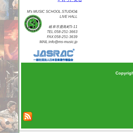
M's MUSIC SCHOOL.STUDIO&
LIVE HALL
岐阜市鹿島町5-11
TEL:058-251-3663
FAX:058-251-3639
MAIL:info@ms-music.jp
Copyrig