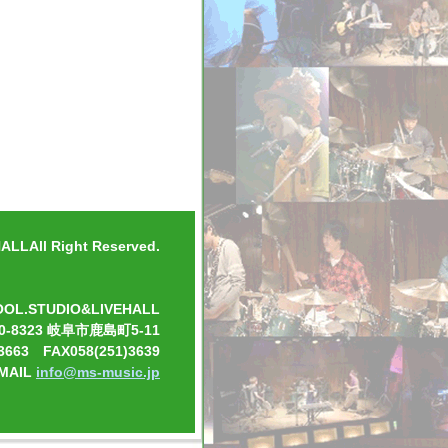
LLAll Right Reserved.
OOL.STUDIO&LIVEHALL
0-8323 岐阜市鹿島町5-11
3663 FAX058(251)3639
-MAIL
info@ms-music.jp