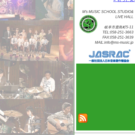
M's MUSIC SCHOOL.STUDIO&
LIVE HALL
岐阜市鹿島町5-11
TEL:058-251-3663
FAX:058-251-3639
MAIL:info@ms-music.jp