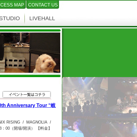
CESS MAP
CONTACT US
STUDIO
LIVEHALL
th Anniversary Tour “岐
OENIX RISING / MAGNOLIA /
：30/18：00（開場/開演） 【料金】