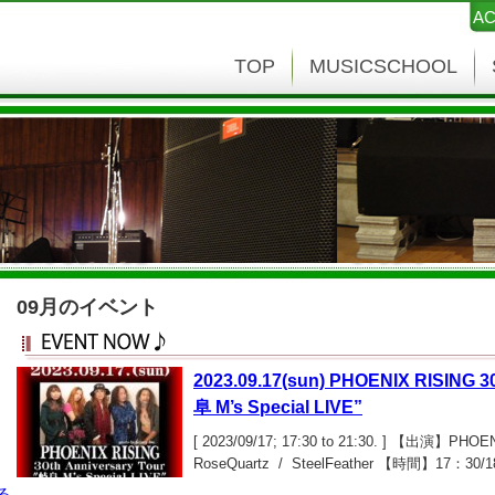
AC
TOP
MUSICSCHOOL
09月のイベント
2023.09.17(sun) PHOENIX RISING 30
阜 M’s Special LIVE”
[ 2023/09/17; 17:30 to 21:30. ] 【出演】PH
RoseQuartz / SteelFeather 【時間】17
￥2,500（１ドリンク込）
る