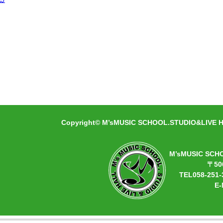
» 続きを見る
Copyright© M’sMUSIC SCHOOL.STUDIO&LIVE HA
M’sMUSIC SCH
〒50
TEL058-251-
E