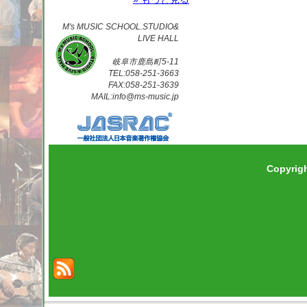
M's MUSIC SCHOOL.STUDIO&
LIVE HALL
岐阜市鹿島町5-11
TEL:058-251-3663
FAX:058-251-3639
MAIL:info@ms-music.jp
Copyrig