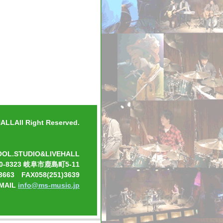
LLAll Right Reserved.
OOL.STUDIO&LIVEHALL
0-8323 岐阜市鹿島町5-11
3663 FAX058(251)3639
-MAIL
info@ms-music.jp