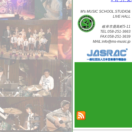
M's MUSIC SCHOOL.STUDIO&
LIVE HALL
岐阜市鹿島町5-11
TEL:058-251-3663
FAX:058-251-3639
MAIL:info@ms-music.jp