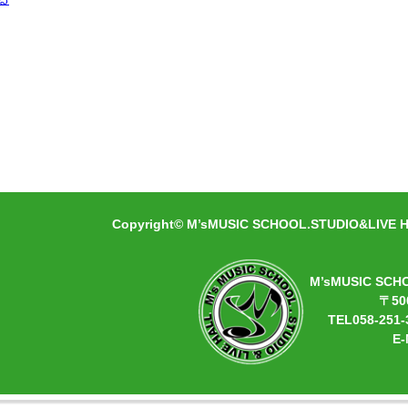
Copyright© M’sMUSIC SCHOOL.STUDIO&LIVE HA
M’sMUSIC SCH
〒50
TEL058-251-
E