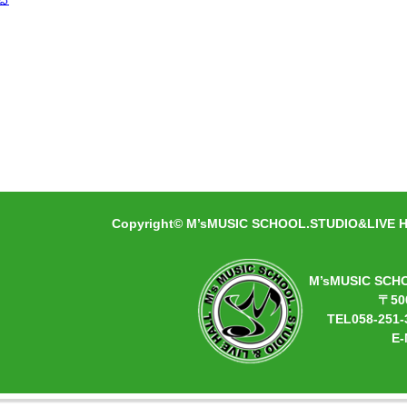
» 続きを見る
Copyright© M’sMUSIC SCHOOL.STUDIO&LIVE HA
M’sMUSIC SCH
〒50
TEL058-251-
E