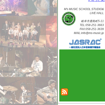
M's MUSIC SCHOOL.STUDIO&
LIVE HALL
岐阜市鹿島町5-11
TEL:058-251-3663
FAX:058-251-3639
MAIL:info@ms-music.jp