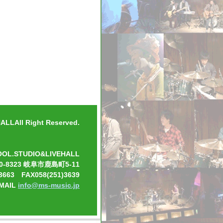
LLAll Right Reserved.
OOL.STUDIO&LIVEHALL
0-8323 岐阜市鹿島町5-11
3663 FAX058(251)3639
-MAIL
info@ms-music.jp