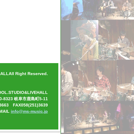
LLAll Right Reserved.
OOL.STUDIO&LIVEHALL
0-8323 岐阜市鹿島町5-11
3663 FAX058(251)3639
-MAIL
info@ms-music.jp