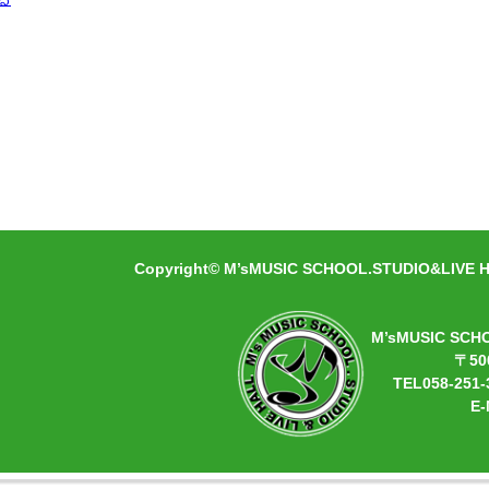
Copyright© M’sMUSIC SCHOOL.STUDIO&LIVE HA
M’sMUSIC SCH
〒50
TEL058-251-
E