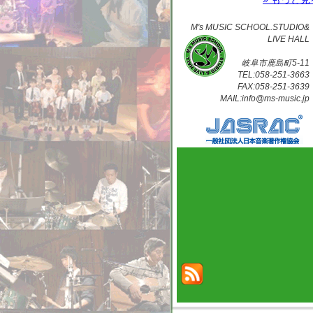
M's MUSIC SCHOOL.STUDIO&
LIVE HALL
岐阜市鹿島町5-11
TEL:058-251-3663
FAX:058-251-3639
MAIL:info@ms-music.jp