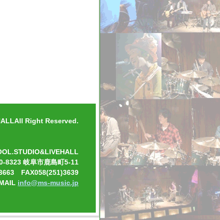
LLAll Right Reserved.
OOL.STUDIO&LIVEHALL
0-8323 岐阜市鹿島町5-11
3663 FAX058(251)3639
-MAIL
info@ms-music.jp