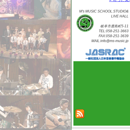
M's MUSIC SCHOOL.STUDIO&
LIVE HALL
岐阜市鹿島町5-11
TEL:058-251-3663
FAX:058-251-3639
MAIL:info@ms-music.jp