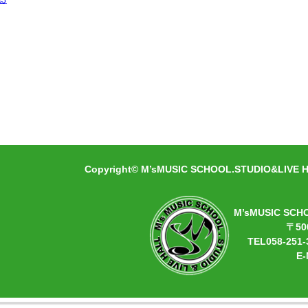
Copyright© M’sMUSIC SCHOOL.STUDIO&LIVE HA
M’sMUSIC SCH
〒50
TEL058-251-
E