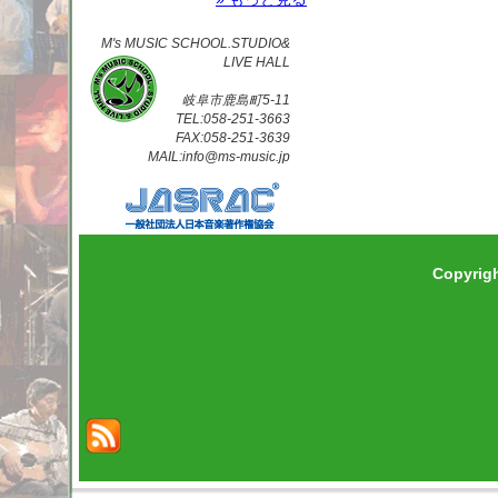
M's MUSIC SCHOOL.STUDIO&
LIVE HALL
岐阜市鹿島町5-11
TEL:058-251-3663
FAX:058-251-3639
MAIL:info@ms-music.jp
Copyrig