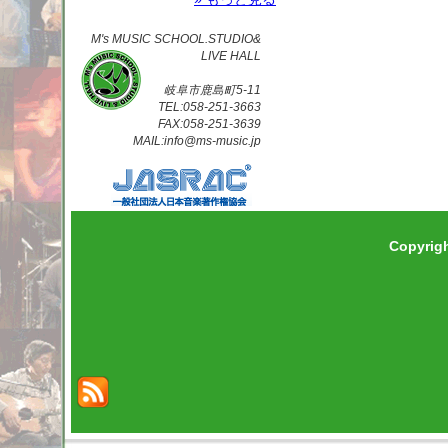
M's MUSIC SCHOOL.STUDIO&
LIVE HALL
岐阜市鹿島町5-11
TEL:058-251-3663
FAX:058-251-3639
MAIL:info@ms-music.jp
Copyrig