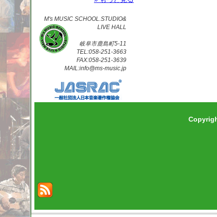
M's MUSIC SCHOOL.STUDIO&
LIVE HALL
岐阜市鹿島町5-11
TEL:058-251-3663
FAX:058-251-3639
MAIL:info@ms-music.jp
Copyrig