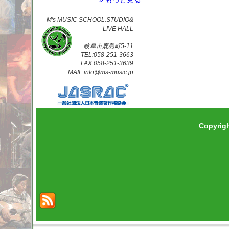
M's MUSIC SCHOOL.STUDIO&
LIVE HALL
岐阜市鹿島町5-11
TEL:058-251-3663
FAX:058-251-3639
MAIL:info@ms-music.jp
Copyrig