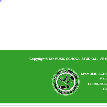
» 続きを見る
Copyright© M’sMUSIC SCHOOL.STUDIO&LIVE HA
M’sMUSIC SCH
〒50
TEL058-251-
E