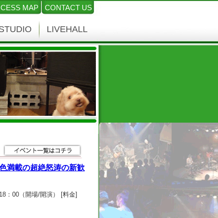
CESS MAP
CONTACT US
STUDIO
LIVEHALL
タ ～春色満載の超絶怒涛の新歓
 17：30/18：00（開場/開演） [料金]