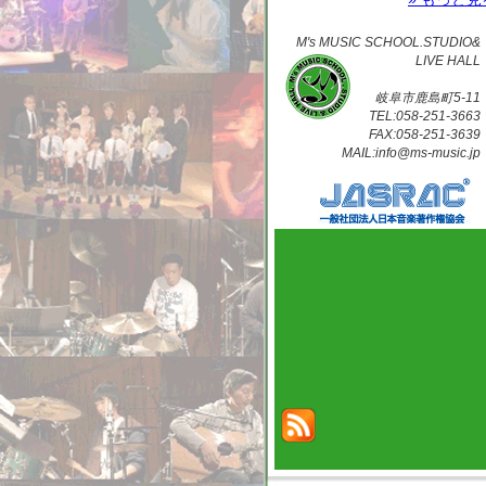
M's MUSIC SCHOOL.STUDIO&
LIVE HALL
岐阜市鹿島町5-11
TEL:058-251-3663
FAX:058-251-3639
MAIL:info@ms-music.jp