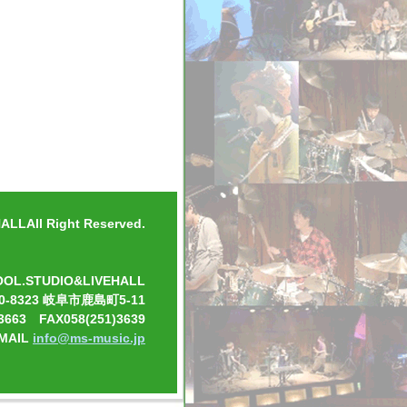
LLAll Right Reserved.
OOL.STUDIO&LIVEHALL
0-8323 岐阜市鹿島町5-11
3663 FAX058(251)3639
-MAIL
info@ms-music.jp