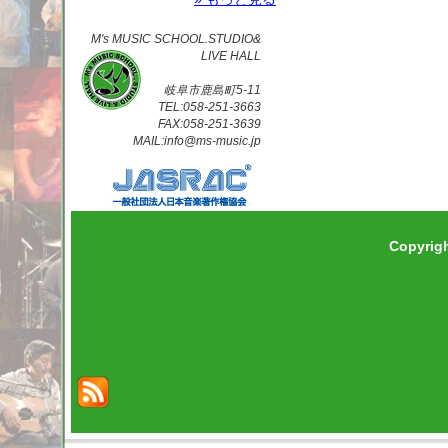
M's MUSIC SCHOOL.STUDIO&
LIVE HALL
岐阜市鹿島町5-11
TEL:058-251-3663
FAX:058-251-3639
MAIL:info@ms-music.jp
Copyrig