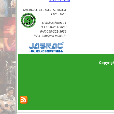
M's MUSIC SCHOOL.STUDIO&
LIVE HALL
岐阜市鹿島町5-11
TEL:058-251-3663
FAX:058-251-3639
MAIL:info@ms-music.jp
Copyrig