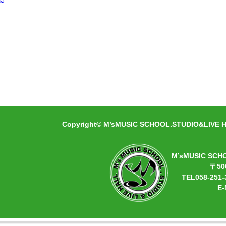
Copyright© M’sMUSIC SCHOOL.STUDIO&LIVE HA
M’sMUSIC SCH
〒50
TEL058-251-
E