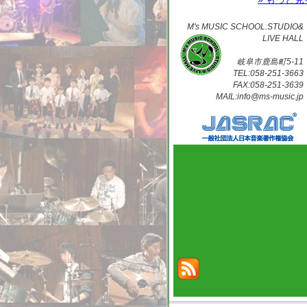
M's MUSIC SCHOOL.STUDIO&
LIVE HALL
岐阜市鹿島町5-11
TEL:058-251-3663
FAX:058-251-3639
MAIL:info@ms-music.jp