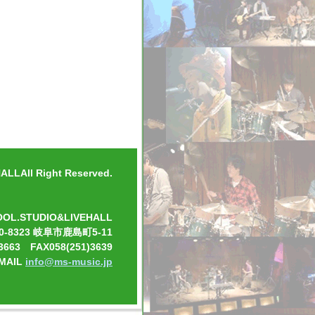
LLAll Right Reserved.
OOL.STUDIO&LIVEHALL
0-8323 岐阜市鹿島町5-11
3663 FAX058(251)3639
-MAIL
info@ms-music.jp