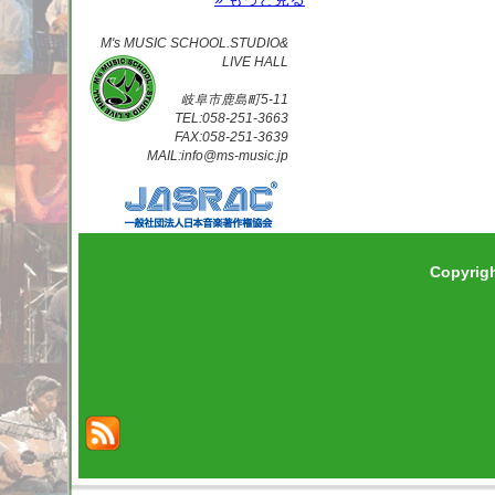
M's MUSIC SCHOOL.STUDIO&
LIVE HALL
岐阜市鹿島町5-11
TEL:058-251-3663
FAX:058-251-3639
MAIL:info@ms-music.jp
Copyrig