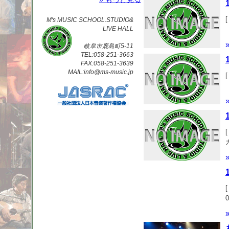
[
M's MUSIC SCHOOL.STUDIO&
LIVE HALL
岐阜市鹿島町5-11
TEL:058-251-3663
FAX:058-251-3639
MAIL:info@ms-music.jp
[