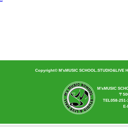
フジテレビ系「めちゃ×２イケてるッ！」エン
ジャーデビュー！メッセージソングを中心に繰
会でのトーク＆ライブとしても好評！また様々
やキャンペーンソングの制作も手掛けるなど、
目指し、精力的に活動中！
Copyright© M’sMUSIC SCHOOL.STUDIO&LIVE HA
M’sMUSIC SCH
〒50
TEL058-251-
E