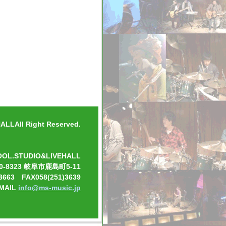
ディングテーマ「笑学校」でメ
り広げるライブは、学校や研修
な企業・団体のイメージソング
現代社会へのメッセンジャーを
LLAll Right Reserved.
OOL.STUDIO&LIVEHALL
0-8323 岐阜市鹿島町5-11
3663 FAX058(251)3639
-MAIL
info@ms-music.jp