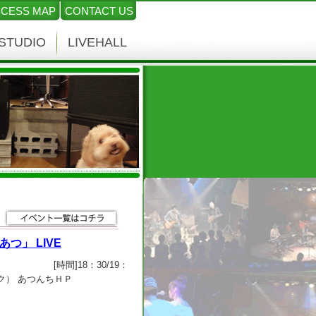
CESS MAP
CONTACT US
STUDIO
LIVEHALL
あつ」 LIVE
to 22:00. ] [時間]18：30/19：
ドリンク） あつんちＨＰ
 「あつ」の音楽は元気系！ 世の中を元気に
ソングライター。 ２００６年、