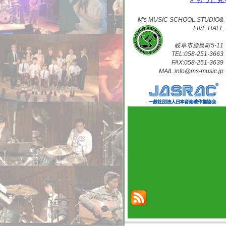
M's MUSIC SCHOOL.STUDIO&
LIVE HALL
岐阜市鹿島町5-11
TEL:058-251-3663
FAX:058-251-3639
MAIL:info@ms-music.jp