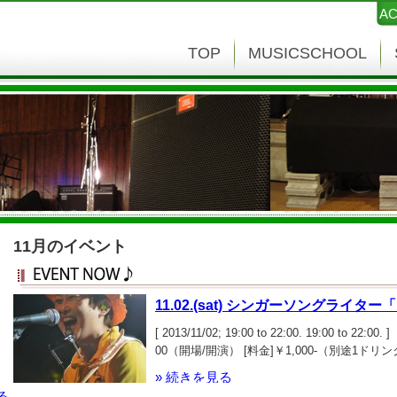
AC
TOP
MUSICSCHOOL
11月のイベント
11.02.(sat) シンガーソングライター「
[ 2013/11/02; 19:00 to 22:00. 19:00 
00（開場/開演） [料金]￥1,000-（別途1
http://www.atunti.com/index.html
» 続きを見る
します！三重県出身・ギター弾き語りシンガー
る