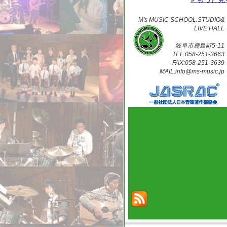
M's MUSIC SCHOOL.STUDIO&
LIVE HALL
岐阜市鹿島町5-11
TEL:058-251-3663
FAX:058-251-3639
MAIL:info@ms-music.jp