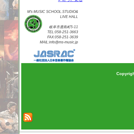
M's MUSIC SCHOOL.STUDIO&
LIVE HALL
岐阜市鹿島町5-11
TEL:058-251-3663
FAX:058-251-3639
MAIL:info@ms-music.jp
Copyrig