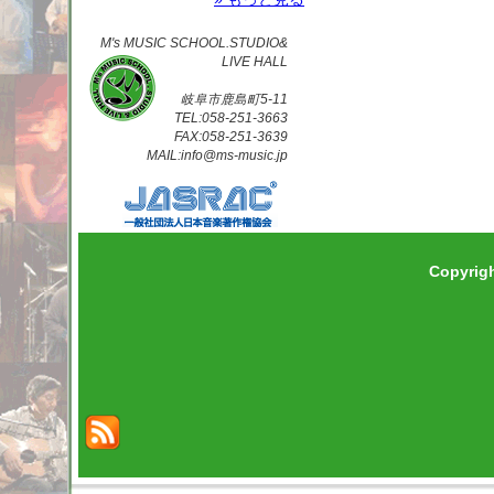
M's MUSIC SCHOOL.STUDIO&
LIVE HALL
岐阜市鹿島町5-11
TEL:058-251-3663
FAX:058-251-3639
MAIL:info@ms-music.jp
Copyrig