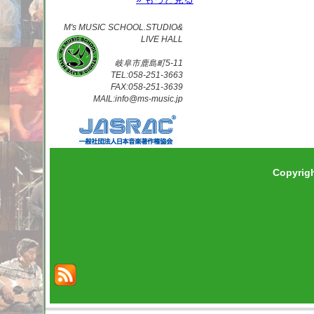
M's MUSIC SCHOOL.STUDIO&
LIVE HALL
岐阜市鹿島町5-11
TEL:058-251-3663
FAX:058-251-3639
MAIL:info@ms-music.jp
Copyrig