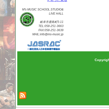
M's MUSIC SCHOOL.STUDIO&
LIVE HALL
岐阜市鹿島町5-11
TEL:058-251-3663
FAX:058-251-3639
MAIL:info@ms-music.jp
Copyrig